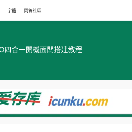
字體
問答社區
ode+DO四合一開機面闆搭建教程