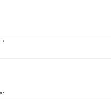
 sh
ork