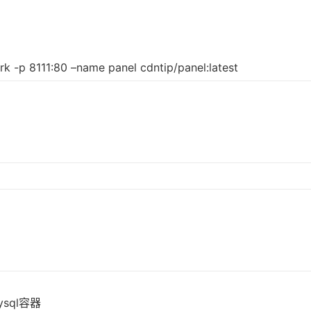
rk -p 8111:80 –name panel cdntip/panel:latest
mysql容器