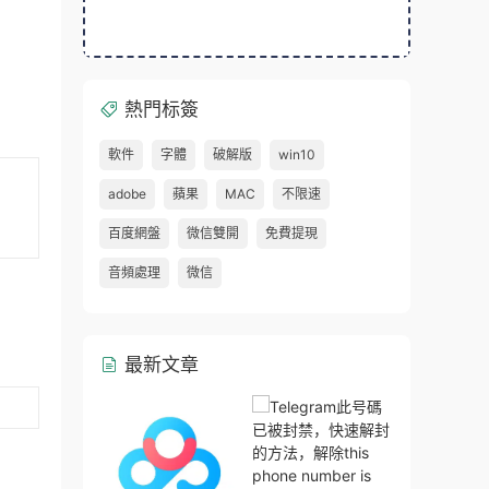
熱門标簽
軟件
字體
破解版
win10
adobe
蘋果
MAC
不限速
百度網盤
微信雙開
免費提現
音頻處理
微信
最新文章