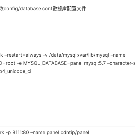
ig/database.conf數據庫配置文件
）
k –restart=always -v /data/mysql:/var/lib/mysql –name
root -e MYSQL_DATABASE=panel mysql:5.7 –character-s
b4_unicode_ci
rk -p 8111:80 –name panel cdntip/panel