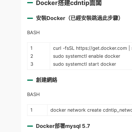
Docker搭建cdntip面闆
安裝Docker（已經安裝跳過此步驟）
BASH
1
curl -fsSL https://get.docker.com |
2
sudo systemctl enable docker
3
sudo systemctl start docker
創建網絡
BASH
1
docker network create cdntip_netw
Docker部署mysql 5.7