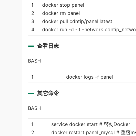
1
docker stop panel
2
docker rm panel
3
docker pull cdntip/panel:latest
4
docker run -d -it –network cdntip_netwo
查看日志
BASH
1
docker logs -f panel
其它命令
BASH
1
service docker start # 啓動Docker
2
docker restart panel_mysql # 重啓