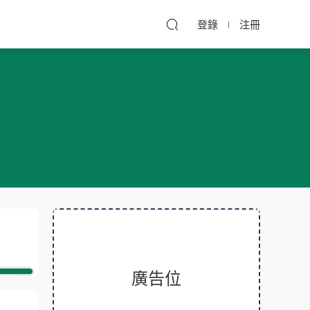
登錄
注冊
廣告位